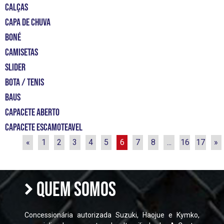
CALÇAS
CAPA DE CHUVA
BONÉ
CAMISETAS
slider
bota / tenis
Baus
capacete aberto
capacete escamoteavel
«
1
2
3
4
5
6
7
8
...
16
17
»
QUEM SOMOS
Concessionária autorizada Suzuki, Haojue e Kymko,