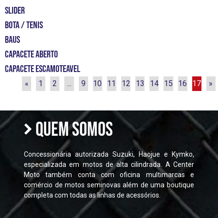
slider
bota / tenis
Baus
capacete aberto
capacete escamoteavel
«
1
2
...
9
10
11
12
13
14
15
16
17
»
QUEM SOMOS
Concessionária autorizada Suzuki, Haojue e Kymko,
especializada em motos de alta cilindrada. A Center
Moto também conta com oficina multimarcas e
comércio de motos seminovas além de uma boutique
completa com todas as linhas de acessórios.